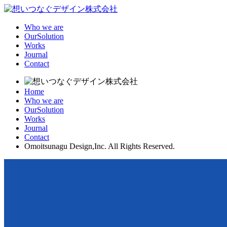
Who we are
OurSolution
Works
Journal
Contact
Home
Who we are
OurSolution
Works
Journal
Contact
Omoitsunagu Design,Inc. All Rights Reserved.