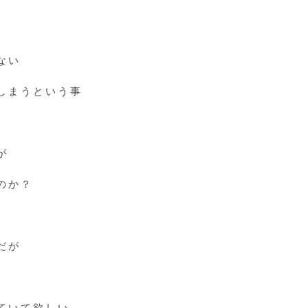
ない
しまうという事
が
のか？
だが
ていて欲しい。