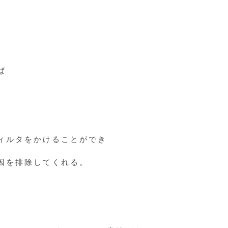
り
ば
ィルタをかけることができ
因を排除してくれる。